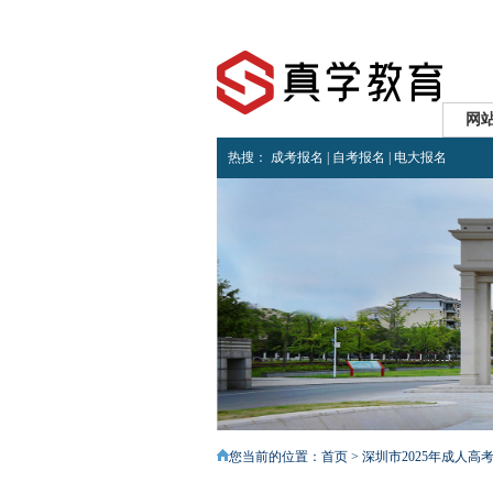
网
热搜：
成考报名
|
自考报名
|
电大报名
<
您当前的位置：
首页
> 深圳市2025年成人