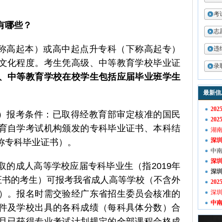
考
有哪些？
志
下称高起本）或高中起点升专科（下称高起专）
违
文化程度。考生凭高级、中等教育学校毕业证
录
、中等教育学校在校学生包括应届毕业班学生
最新信
20
本）报考条件：已取得经教育部审定核准的国民
20
育自学考试机构颁发的专科毕业证书、本科结
湖
深圳
称专科毕业证书）。
中
深
取的成人高等学校应届专科毕业生（指2019年
深圳
业证书的考生）可报考我省成人高等学校（不含外
20
）。报名时需交验经广东省招生委员会核准的
深圳
中
件及学校出具的各科成绩（每科具体分数）合
且已获得专业考试计划规定的全部课程合格成